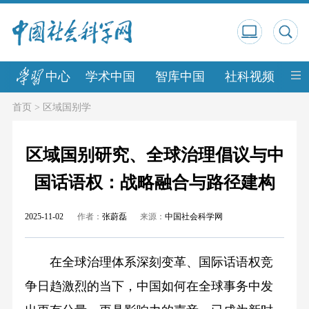
中心
学术中国
智库中国
社科视频
中
首页
>
区域国别学
区域国别研究、全球治理倡议与中
国话语权：战略融合与路径建构
2025-11-02
作者：
张蔚磊
来源：
中国社会科学网
在全球治理体系深刻变革、国际话语权竞
争日趋激烈的当下，中国如何在全球事务中发