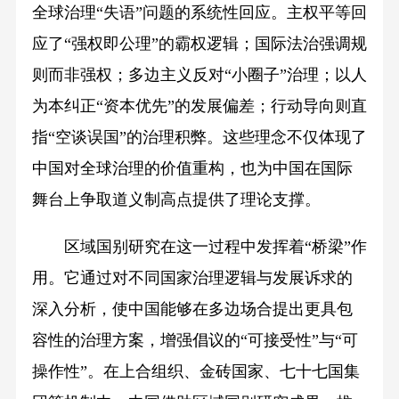
全球治理“失语”问题的系统性回应。主权平等回
应了“强权即公理”的霸权逻辑；国际法治强调规
则而非强权；多边主义反对“小圈子”治理；以人
为本纠正“资本优先”的发展偏差；行动导向则直
指“空谈误国”的治理积弊。这些理念不仅体现了
中国对全球治理的价值重构，也为中国在国际
舞台上争取道义制高点提供了理论支撑。
区域国别研究在这一过程中发挥着“桥梁”作
用。它通过对不同国家治理逻辑与发展诉求的
深入分析，使中国能够在多边场合提出更具包
容性的治理方案，增强倡议的“可接受性”与“可
操作性”。在上合组织、金砖国家、七十七国集