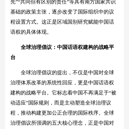
先”“共同但有区别的责任”等具有南方国家共识
基础的政策主张，逐步改变了国际组织中的议
程设置方式。这正是区域国别研究赋能中国话
语权的具体体现。
全球治理倡议：中国话语权建构的战略平
台
全球治理倡议的提出，不仅是中国对全球
治理体系改革的系统性回应，更是中国话语权
建构的战略平台。它标志着中国不再满足于“被
动适应”国际规则，而是主动塑造全球治理议
程，推动构建更加公正合理的国际秩序。全球
治理倡议所强调的五大核心理念，正是中国对