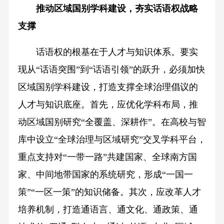
推动区域国别学科建设，夯实话语权战略
支撑
话语权的根基在于人才与知识体系。要实
现从“话语突围”到“话语引领”的跃升，必须加快
区域国别学科建设，打造支撑全球治理倡议的
人才与知识底座。首先，应优化学科布局，推
动区域国别研究“全覆盖、深耕作”。在高校与智
库中设立“全球治理与区域研究”交叉学科平台，
重点支持对“一带一路”共建国家、全球南方国
家、中间地带国家的系统研究，形成“一国一
策”“一区一策”的知识储备。其次，应改革人才
培养机制，打造通语言、通文化、通政策、通