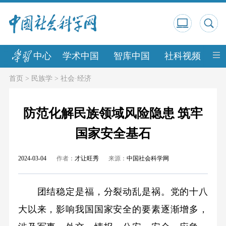
中心
学术中国
智库中国
社科视频
中
首页
>
民族学
>
社会·经济
防范化解民族领域风险隐患 筑牢
国家安全基石
2024-03-04
作者：
才让旺秀
来源：
中国社会科学网
团结稳定是福，分裂动乱是祸。党的十八
大以来，影响我国国家安全的要素逐渐增多，