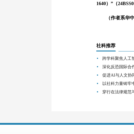
1640）”（24B
（作者系华中师
社科推荐
跨学科聚焦人工
深化反恐国际合
促进AI与人文协
以社科力量铸牢
穿行在法律规范