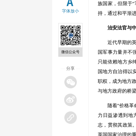
族国家，但限于
字体放小
持，通过和平渐
治安法官与中
近代早期的英国
国军事力量并不
微信公众号
只能依赖地方乡
—
分享
—
国地方自治得以
职权，成为地方政
与地方政府的桥
随着“价格革命
力日益渗透到地
志，贯彻其政策
英国国家治理的