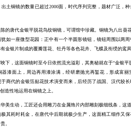
土铜镜的数量已超过2000面，时代序列完整，题材广泛，种
的唐代金银平脱花鸟纹铜镜，可谓馆中珍藏。铜镜为八出葵花形
背面犹如一座微型花园：正中有一个半圆形镜钮，镜钮周围以两
饰有金银片制成的覆瓣莲花、牡丹等各色花卉、飞蝶及衔绶的鸾
下，这面铜镜时至今日依然流光溢彩，其奥秘就在于“金银平脱
铜器漆面上，周边再用漆涂满，经研磨抛光再錾花，形成富丽
现于商代的金银箔贴花技术演变而来，后经历了战国、汉代较长
”创造性地运用在铜镜之上。
美生动，工匠还会用雕刀在金属饰片内部雕刻极细线条，这道工
镜极其耗时耗金，在唐代中后期就极少生产，这面精工细作又保
珍贵。