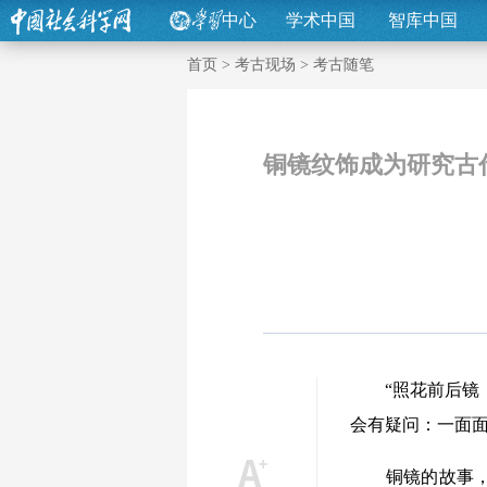
中心
学术中国
智库中国
首页
>
考古现场
>
考古随笔
铜镜纹饰成为研究古
“照花前后镜，
会有疑问：一面面
铜镜的故事，要