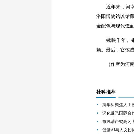
近年来，河南博
洛阳博物馆以馆藏
金配色与现代镜面
镜映千年。铜镜
魉。最后，它锈
（作者为河南省
社科推荐
跨学科聚焦人工
深化反恐国际合
雏凤清声鸣高冈
促进AI与人文协