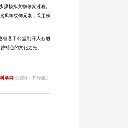
步骤模拟文物修复过程。
、鸾凤等纹饰元素，采用粉
也曾悬于公堂剖开人心魍
不曾褪色的文化之光。
科学网
【编辑：齐泽垚】