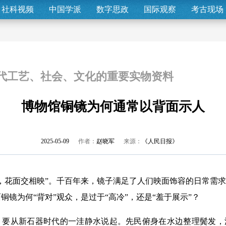
社科视频
中国学派
数字思政
国际观察
考古现场
代工艺、社会、文化的重要实物资料
博物馆铜镜为何通常以背面示人
2025-05-09
作者：
赵晓军
来源：
《人民日报》
花面交相映”。千百年来，镜子满足了人们映面饰容的日常需求
铜镜为何“背对”观众，是过于“高冷”，还是“羞于展示”？
从新石器时代的一洼静水说起。先民俯身在水边整理鬓发，