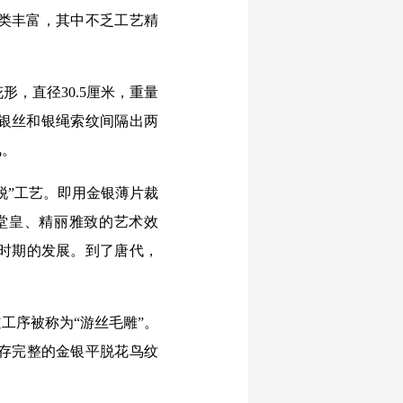
类丰富，其中不乏工艺精
，直径30.5厘米，重量
周银丝和银绳索纹间隔出两
凤。
”工艺。即用金银薄片裁
堂皇、精丽雅致的艺术效
时期的发展。到了唐代，
序被称为“游丝毛雕”。
存完整的金银平脱花鸟纹