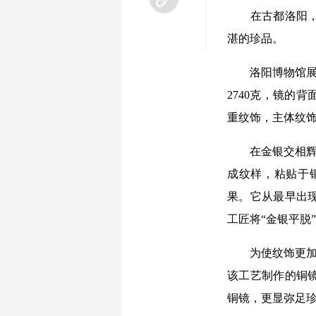
在古都洛阳，出
湛的珍品。
洛阳博物馆展陈
2740克，镜的
重纹饰，主体纹
在金银交相辉映
成纹样，粘贴于
果。它从最早出
工匠将“金银平脱
为使纹饰更加华
该工艺制作的铜
铜镜，更显弥足