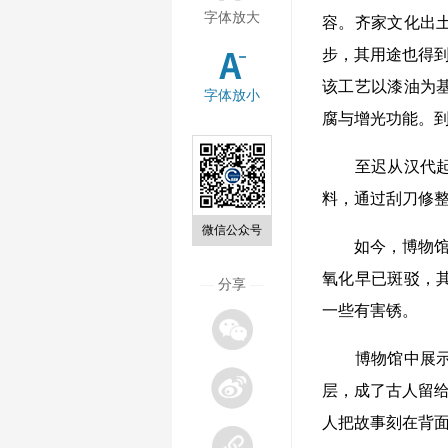
字体放大
容。齐家文化出
步，其用途也得到
该工艺以漆油为
字体放小
腐与增光功能。
至迟从汉代起，
料，通过刮刀修
微信公众号
如今，博物馆铜
氧化早已斑驳，
—
分享
—
一些有害锈。
博物馆中展示的
层，成了古人留给
人把故事刻在背