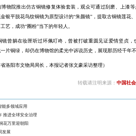
物院推出仿古铜镜修复体验套装，观众可通过刮磨、上漆等
金银平脱花鸟纹铜镜为原型设计的“朱颜镜”，提取古铜镜莲花
工艺，成功“圈粉”当下的年轻人。
曾躺在妆匣听过环佩叮咚，曾被打破重圆见证爱情坚贞，
成一片铜绿，却仍在博物馆的柔光中诉说历史，展现那历经千年
洛阳市文物局局长，本报记者张文豪采访整理）
转载请注明来源：
中国社会
智能多领域应用
作 推进全球安全治理
 桐花万里迎朝阳
同发展