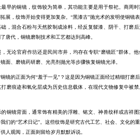
土最早的铜镜，纹饰较为简单，其功能主要是用于祭祀。商周时
拓展，纹饰开始变得更加复杂。“黑漆古”抛光术的发明使铜镜
基础，混合石粉与天然胶制成涂料，经反复髹漆、阴干、打磨后
到了唐代，铜镜磨制技术和工艺都达到高峰。
无论官府作坊还是民间市井，均存在专职“磨镜匠”群体。他
整镜面、磨镜药研磨、光亮剂抛光等步骤恢复铜镜光泽。
镜的正面为何“羞于一见”？这是因为铜镜正面经过精细打磨后
其打磨痕迹和氧化层成为历史信息载体，在现代文物修复中被禁
铜镜背面，通常饰有精美的浮雕、铭文、神兽纹样或吉祥图
我们的“艺术日记”。这些纹饰是研究古代工艺、社会、文化的
面供人观阅，正面则留给岁月默默诉说。