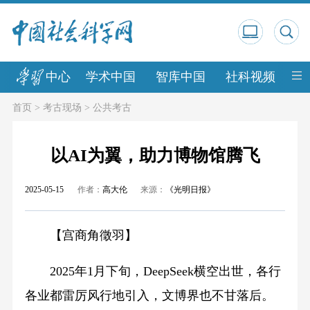
中心
学术中国
智库中国
社科视频
中
首页
>
考古现场
>
公共考古
以AI为翼，助力博物馆腾飞
2025-05-15
作者：
高大伦
来源：
《光明日报》
【宫商角徵羽】
2025年1月下旬，DeepSeek横空出世，各行
各业都雷厉风行地引入，文博界也不甘落后。