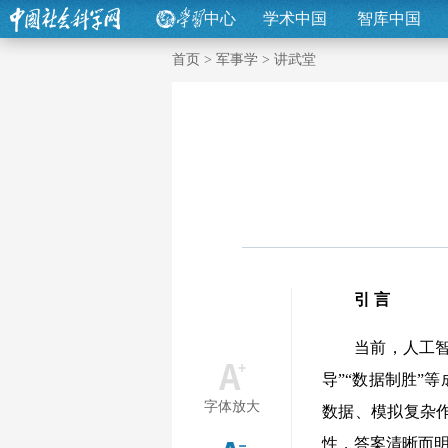
中心
学术中国
智库中国
首页
>
军事学
>
讲武堂
引 言
当前，人工
导”“数据制胜”
字体放大
数据、模拟复杂
性，答案清晰而