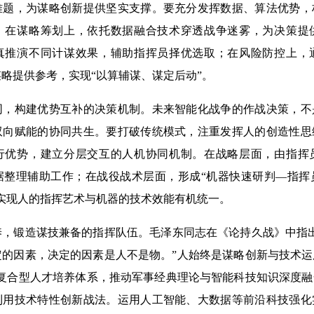
难题，为谋略创新提供坚实支撑。要充分发挥数据、算法优势，
。在谋略筹划上，依托数据融合技术穿透战争迷雾，为决策提
真推演不同计谋效果，辅助指挥员择优选取；在风险防控上，
略提供参考，实现“以算辅谋、谋定后动”。
同，构建优势互补的决策机制。未来智能化战争的作战决策，不
双向赋能的协同共生。要打破传统模式，注重发挥人的创造性思
行优势，建立分层交互的人机协同机制。在战略层面，由指挥
据整理辅助工作；在战役战术层面，形成“机器快速研判—指挥
实现人的指挥艺术与机器的技术效能有机统一。
养，锻造谋技兼备的指挥队伍。毛泽东同志在《论持久战》中指
定的因素，决定的因素是人不是物。”人始终是谋略创新与技术
的复合型人才培养体系，推动军事经典理论与智能科技知识深度
利用技术特性创新战法。运用人工智能、大数据等前沿科技强化