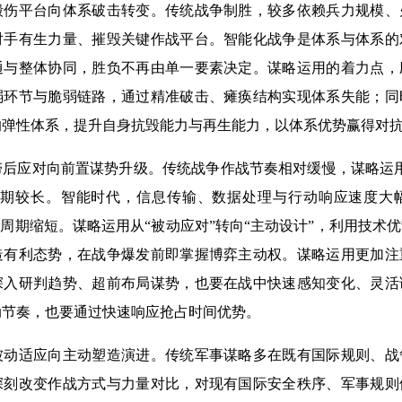
毁伤平台向体系破击转变。传统战争制胜，较多依赖兵力规模、
对手有生力量、摧毁关键作战平台。智能化战争是体系与体系的
通与整体协同，胜负不再由单一要素决定。谋略运用的着力点，
弱环节与脆弱链路，通过精准破击、瘫痪结构实现体系失能；同
的弹性体系，提升自身抗毁能力与再生能力，以体系优势赢得对
滞后应对向前置谋势升级。传统战争作战节奏相对缓慢，谋略运
周期较长。智能时代，信息传输、数据处理与行动响应速度大
循环周期缩短。谋略运用从“被动应对”转向“主动设计”，利用技术
造有利态势，在战争爆发前即掌握博弈主动权。谋略运用更加注
深入研判趋势、超前布局谋势，也要在战中快速感知变化、灵活
动节奏，也要通过快速响应抢占时间优势。
被动适应向主动塑造演进。传统军事谋略多在既有国际规则、战
深刻改变作战方式与力量对比，对现有国际安全秩序、军事规则