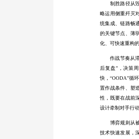
制胜路径从
略运用侧重歼灭
统集成、链路畅
的关键节点、薄
化、可快速重构
作战节奏从
后复盘”，决策
快，“OODA”
置作战条件、塑
性，既要在战前
设计牵制对手行
博弈规则从
技术快速发展，