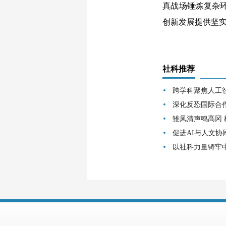
真战场锤炼复杂
创新发展提供坚
社科推荐
跨学科聚焦人工
深化反恐国际合
雏凤清声鸣高冈
促进AI与人文协
以社科力量铸牢