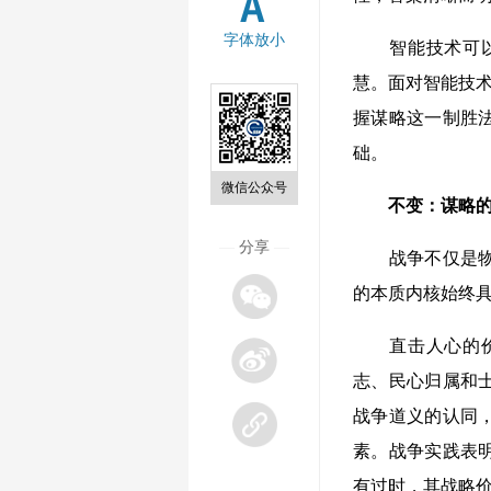
字体放小
智能技术可
慧。面对智能技术
握谋略这一制胜
础。
微信公众号
不变：谋略
—
分享
—
战争不仅是
的本质内核始终
直击人心的
志、民心归属和
战争道义的认同
素。战争实践表
有过时，其战略