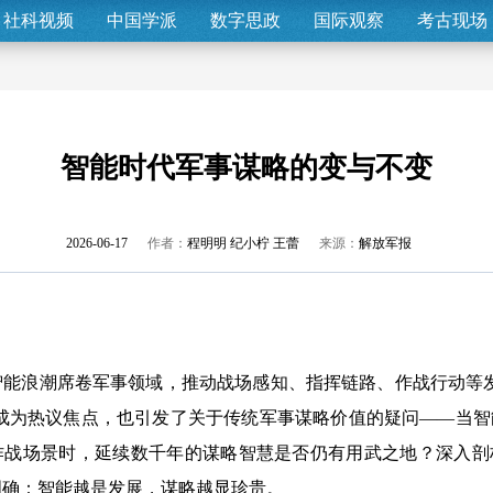
社科视频
中国学派
数字思政
国际观察
考古现场
智能时代军事谋略的变与不变
2026-06-17
作者：
程明明 纪小柠 王蕾
来源：
解放军报
智能浪潮席卷军事领域，推动战场感知、指挥链路、作战行动等
等成为热议焦点，也引发了关于传统军事谋略价值的疑问——当
作战场景时，延续数千年的谋略智慧是否仍有用武之地？深入剖
明确：智能越是发展，谋略越显珍贵。