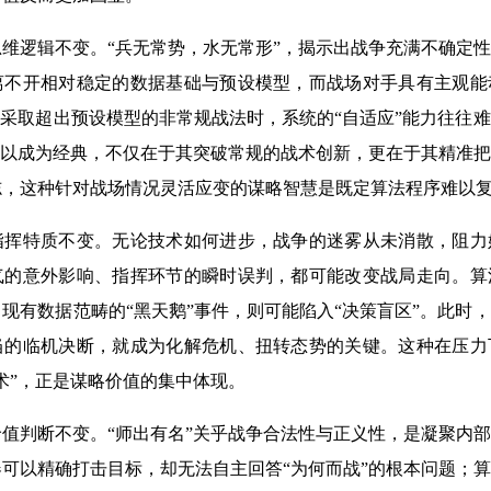
维逻辑不变。“兵无常势，水无常形”，揭示出战争充满不确定
离不开相对稳定的数据基础与预设模型，而战场对手具有主观能
手采取超出预设模型的非常规战法时，系统的“自适应”能力往往
所以成为经典，不仅在于其突破常规的战术创新，更在于其精准
志，这种针对战场情况灵活应变的谋略智慧是既定算法程序难以
指挥特质不变。无论技术如何进步，战争的迷雾从未消散，阻力
气的意外影响、指挥环节的瞬时误判，都可能改变战局走向。算
现有数据范畴的“黑天鹅”事件，则可能陷入“决策盲区”。此时
当的临机决断，就成为化解危机、扭转态势的关键。这种在压力
术”，正是谋略价值的集中体现。
值判断不变。“师出有名”关乎战争合法性与正义性，是凝聚内
可以精确打击目标，却无法自主回答“为何而战”的根本问题；