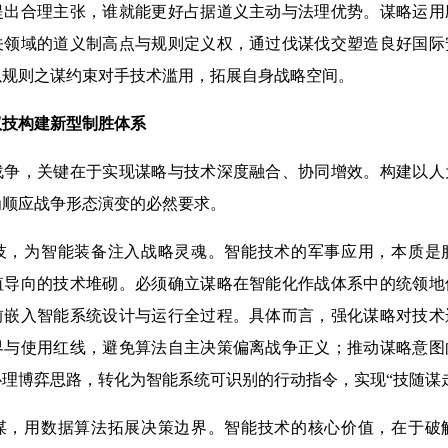
提出合理主张，谁就能更好占据道义主动与法理优势。谋略运用
关领域的道义制高点与规则定义权，通过伐谋伐交塑造良好国际
以规则之谋约束对手技术滥用，拓展自身战略空间。
驭技构建新型制胜体系
战争，关键在于实现谋略与技术深度融合、协同增效。构建以人
为顺应战争形态演变的必然要求。
技，为智能装备注入战略灵魂。智能技术的军事应用，本质是
值导向的技术堆砌。必须确立谋略在智能化作战体系中的统领地
前嵌入智能系统设计与运行全过程。具体而言，强化谋略对技术
界与使用红线，避免算法自主决策偏离战争正义；推动谋略意图
理博弈思路，转化为智能系统可识别的行动指令，实现“技随谋
谋，用数据算法拓展决策边界。智能技术的核心价值，在于破