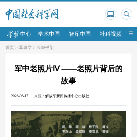
中心
学术中国
智库中国
社科视频
中
首页
>
军事学
>
长城书架
军中老照片Ⅳ ——老照片背后的
故事
2026-06-17
来源：
解放军新闻传播中心出版社