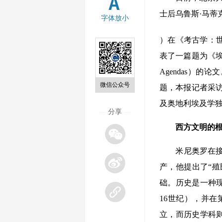
士后乌鲁斯·马蒂
字体放小
）在《考古学：世界考古会议
表了一篇题为《埃及学后殖
Agendas）
微信公众号
题，本报记者采访了
及奥地利埃及学独立学
—
分享
—
西方文明的
米尼奥罗在接受记
产，他提出了“殖
础。历史是一种
16世纪），并在
立，而历史学科