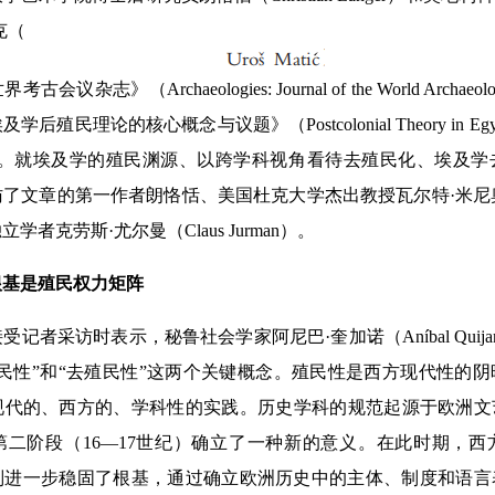
克（
杂志》（Archaeologies: Journal of the World Archaeol
民理论的核心概念与议题》（Postcolonial Theory in Egyptology
的论文。就埃及学的殖民渊源、以跨学科视角看待去殖民化、埃及
文章的第一作者朗恪恬、美国杜克大学杰出教授瓦尔特·米尼奥罗（Wal
者克劳斯·尤尔曼（Claus Jurman）。
根基是殖民权力矩阵
者采访时表示，秘鲁社会学家阿尼巴·奎加诺（Aníbal Quij
民性”和“去殖民性”这两个关键概念。殖民性是西方现代性的
现代的、西方的、学科性的实践。历史学科的规范起源于欧洲文
第二阶段（16—17世纪）确立了一种新的意义。在此时期，
则进一步稳固了根基，通过确立欧洲历史中的主体、制度和语言