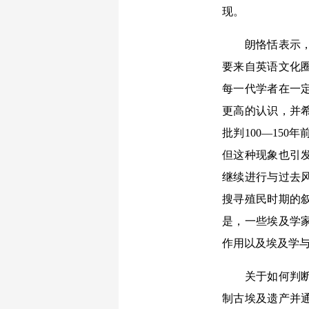
现。
朗恪恬表示，自
要来自英语文化
每一代学者在一
更高的认识，并
批判100—15
但这种现象也引
继续进行与过去
搜寻殖民时期的
是，一些埃及学
作用以及埃及学
关于如何判断埃
制古埃及遗产并