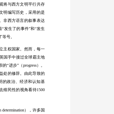
观将与西方文明平行共存
文明编写历史，采用的是
。非西方语言的叙事表达
“发生了的事件”和“发生
了等号。
立主权国家。然而，每一
从英国手中接过全球霸主地
步”（progress）。
益处的修辞。由此导致的
明的政治、经济和认知基
殖民性的视角看待1500
rmination），许多国