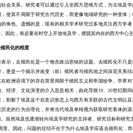
的社会关系。研究者可以通过引入非西方思维方式，为古埃及学
围，使其不局限于研究古代历史，而更像地域研究的一种变体；
内的角色。遗憾的是，现有的相关学术研究过多地关注西方学者
者。因此，有必要在时空上开放埃及学，摆脱其内在的西方中心
去殖民化的程度
示，去殖民化是一个饱含政治意味的议题。去殖民化不只是
程，更是一个揭示并改变（前）殖民者与殖民地之间深层关系结
其在欧洲语境下的存在背景局限于殖民主义和帝国纷争。学界对
、经济、文化演变的介入息息相关，由此导致19、20世纪期
述，割裂了埃及这个在意识形态上与西方有关联的古代文明以及
老历史的行为合理化，并将当代埃及单纯视为获取研究客体的渠
的。虽然埃及也逐渐转向埃及学研究的主持者、研究目标和研究
基因里。因此，问题的症结不在于为什么埃及学应该去殖民化，