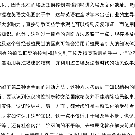
民化，因为现在的埃及政府控制着谁能够进入埃及文化遗址。然
掌握在英语文化圈的手中，这与英语在全球学术出版行业的主导
巨大影响力，直接导致某些学术观点可以得到反复印证，而使用
播知识。此外，这种过于简单的判断方法忽略了一点，现存埃及
埃及这个曾经被殖民过的国家可能会沿用前殖民者引入的知识体
原有的殖民框架的控制权转交到了埃及精英阶层的手中，但这
阶层沿用英法搭建的结构，并利用过去埃及法老时代的殖民叙事
了第二种更全面的判断方法，这种方法考虑到了知识结构的
面，要认识到仅仅将控制权转交给国家精英并不能清除殖民叙事
制度性、认识论结构。另一方面，须考虑谁是去殖民化的受益者
并决定如何运用这些知识。这一点不仅适用于埃及学本身，也适
平等，还有社会内部、阶级间的不平等。去殖民化旨在解决前殖