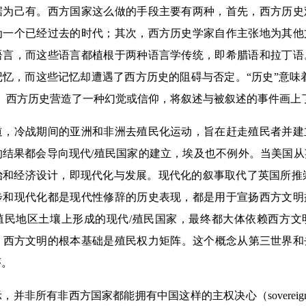
据为己有。西方国家这么做的手段主要有两种，首先，西方历史
为一个已经过去的时代；其次，西方历史学家自作主张地为其他
语言，而这些语言都植根于两种语言学传统，即希腊语和拉丁语
忆，而这些记忆却遭遇了西方历史的阻碍与否定。“历史”意味着
”。西方历史营造了一种幻觉或信仰，将叙述与被叙述的事件画上
冷战期间的亚洲和非洲去殖民化运动，旨在赶走殖民者并建
的结果都会导向现代/殖民国家的建立，埃及也不例外。当美国
和经济设计，即现代化与发展。现代化的叙事取代了英国所推崇的“进
步和现代化都是现代性修辞的历史表现，都是用于宣扬西方文明
殖民地区土壤上形成的现代/殖民国家，最终都大体依赖西方文
西方文明的根本基础是殖民权力矩阵。这个概念从第三世界和去
序。
所有非西方国家都能拥有中国这样的主权决心（sovereign dete