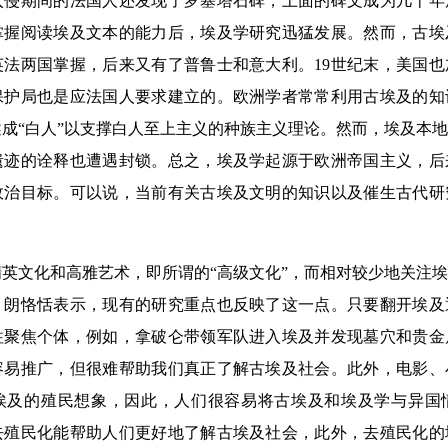
入侵期间的法国人还发现了罗塞塔石碑，上面的碑文成为几十年
掌握阅读埃及文本的能力后，埃及学研究迅猛发展。然而，古埃
英法两国掌握，后来又有了普鲁士和意大利。19世纪末，美国
保护局也是应法国人要求建立的。欧洲学者常常利用古埃及的知
成“白人”以支撑白人至上主义的种族主义理论。然而，埃及本
遗迹的诠释也遭遇封锁。总之，埃及学起源于欧洲帝国主义，后
政治目标。可以说，当前有关古埃及文明的知识以及催生古代研
文化和高雅艺术，即所谓的“高级文化”，而相对较少地关注埃
。朗恪恬表示，现有的研究重点也反映了这一点。只要翻开埃及
往聚焦个体，例如，拿破仑带领军队进入埃及并发现墓穴和贵金
容易推广，但很难帮助我们真正了解古埃及社会。此外，电影、
埃及的殖民想象，因此，人们很容易将古埃及和埃及学与异国
去殖民化能帮助人们更好地了解古埃及社会，此外，去殖民化的