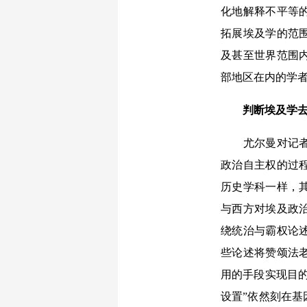
化地解释不平等
拓展埃及学的范
及甚至世界范围
部地区在内的学
判断埃及学
尤尔曼对记者表
政治自主权的过
历史学科一样，
与西方对埃及政治
绕统治与霸权论
些论述将赞颂法
用的手段实现目
设置”依然刻在