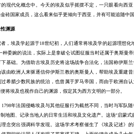
方的现代化概念中。今天的埃及似乎摇摆不定，一只眼看向西亚
为金砖国家成员，这么看来似乎更倾向于西亚，并有可能追随中
民性渊源
埃及学起源于18世纪初，人们通常将埃及学的起源理想化地追
是一种委婉的说法，实际上是拿破仑试图征服当时还属于奥斯曼
打下基础。为借助古埃及历史将这场战争合法化，法国称伊斯兰
为该由欧洲人来驱逐信仰伊斯兰教的奥斯曼人，帮助埃及重建昔
到过希腊少数民族的统治，也曾属于罗马帝国，而由于欧洲自认
洲便将埃及也视作自己的渊源，假定其为西方文明的一部分。
798年法国侵略埃及与其他征服行为截然不同，当时与军队随
制地图、记录当地人的日常生活和埃及文化遗产。这场“启蒙式
该理念突出强调科学发现。这场学术考察催生了《埃及记述》的