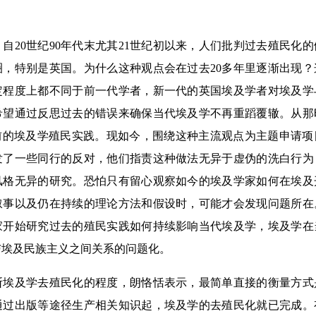
20世纪90年代末尤其21世纪初以来，人们批判过去殖民化
圈，特别是英国。为什么这种观点会在过去20多年里逐渐出现
定程度上都不同于前一代学者，新一代的英国埃及学者对埃及学
希望通过反思过去的错误来确保当代埃及学不再重蹈覆辙。从那
0年前的埃及学殖民实践。现如今，围绕这种主流观点为主题申请
发了一些同行的反对，他们指责这种做法无异于虚伪的洗白行为
风格无异的研究。恐怕只有留心观察如今的埃及学家如何在埃及
叙事以及仍在持续的理论方法和假设时，可能才会发现问题所在
家开始研究过去的殖民实践如何持续影响当代埃及学，埃及学在
与埃及民族主义之间关系的问题化。
及学去殖民化的程度，朗恪恬表示，最简单直接的衡量方式
通过出版等途径生产相关知识起，埃及学的去殖民化就已完成。