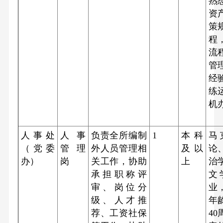
熟
资
策
程
流
管
经
练
机
人事处
人事
负责全所编制
1
本科
马
（党委
管理
外人员管理相
及以
论
办）
岗
关工作，协助
上
治
承担职称评
文
审、岗位分
业
级、人才推
年
荐、工资社保
40