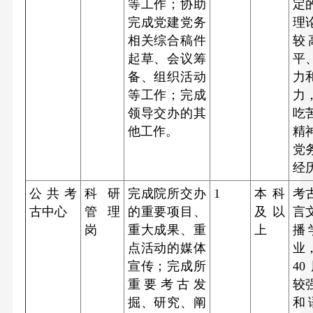
等工作；协助
定
完成党建党务
理
相关综合稿件
较
起草、会议筹
平
备、组织活动
力
等工作；完成
力
领导交办的其
吃
他工作。
精
党
经
公共考
科研
完成院所交办
1
本科
考
古中心
管理
的重要项目、
及以
言
岗
重大成果、重
上
播
点活动的媒体
业
宣传；完成所
40
重要考古发
较
掘、研究、阐
和