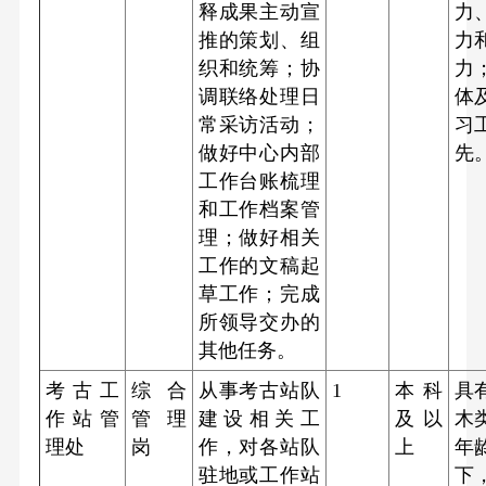
释成果主动宣
力
推的策划、组
力
织和统筹；协
力
调联络处理日
体
常采访活动；
习
做好中心内部
先
工作台账梳理
和工作档案管
理；做好相关
工作的文稿起
草工作；完成
所领导交办的
其他任务。
考古工
综合
从事考古站队
1
本科
具
作站管
管理
建设相关工
及以
木
理处
岗
作，对各站队
上
年
驻地或工作站
下