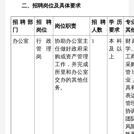
二、招聘岗位及具体要求
招聘部
招聘
招聘
学历
专
岗位职责
门
岗位
人数
要求
其
办公室
行政
协助办公室主
1
本科
财
管理
任做好政府采
及以
学
岗
购或资产管理
上
工
工作，并完成
采
所里和办公室
管
交办的其他任
业
务。
具
表
管
协
团
风