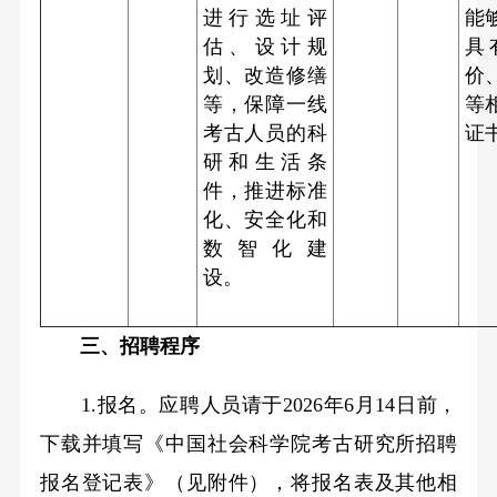
进行选址评
能
估、设计规
具
划、改造修缮
价
等，保障一线
等
考古人员的科
证
研和生活条
件，推进标准
化、安全化和
数智化建
设。
三、招聘程序
1.
报名。应聘人员请于
2026
年
6
月
14
日前，
下载并填写《中国社会科学院考古研究所招聘
报名登记表》（见附件），将报名表及其他相