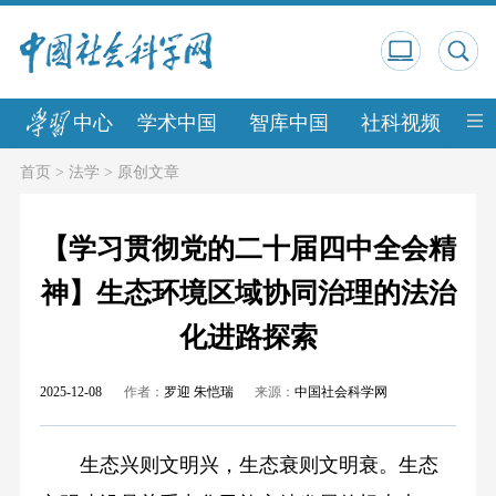
中心
学术中国
智库中国
社科视频
中
首页
>
法学
>
原创文章
【学习贯彻党的二十届四中全会精
神】生态环境区域协同治理的法治
化进路探索
2025-12-08
作者：
罗迎 朱恺瑞
来源：
中国社会科学网
生态兴则文明兴，生态衰则文明衰。生态