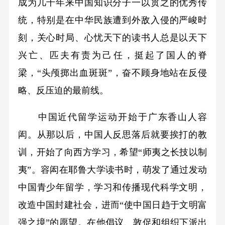
成为几千年来中国知识分子一以贯之的优秀传
统，特别是在中华民族遭到外敌入侵的严峻时
刻，关心时局、心忧天下的读书人总是以天下
兴亡、匹夫有责为己任，挺起了国人的脊
梁，“头颅掷出血斑斑”，奋不顾身地站在反侵
略、反压迫的最前线。
中国近代留学运动开始于广东香山人容
闳。从那以后，中国人反思落后就要挨打的教
训，开始了向西方学习，希望“师夷之长技以制
夷”。容闳在耶鲁大学读书时，萌发了通过发动
中国青少年留学，学习和传播现代科学文明，
改造中国封建社会，进而“使中国日趋于文明富
强之境”的愿望。在他倡议、敦促和组织下派出