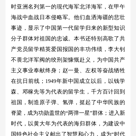
时亚洲名列第一的现代海军北洋海军，在甲午
海战中血战日本侵略军。他们血洒海疆的悲壮
事迹，显示了中国第一代留学归来的新型知识
分子群体对祖国的忠诚。本书还特别高歌了共
产党员留学精英爱国报国的丰功伟绩，李大钊
不畏北洋军阀的绞刑架慷慨赴义，为中国共产
主义事业奉献终身；赵一曼、左权等奋战牺牲
在抗日前线；1949年新中国成立以后，以钱学
森、邓稼先等为代表的留学生，千方百计回到
祖国，制造原子弹、氢弹，挺起了中华民族的
脊梁，成为功勋盖世的“两弹一星”群体；进入新
时代，以黄大年为代表的海归群体，为建设中
国特色社会主义献出了智慧和心力，成为“时代