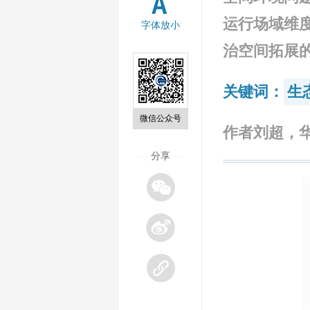
运行场域维
字体放小
治空间拓展
关键词：
生
微信公众号
作者刘超，华
—
分享
—