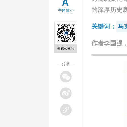
的深厚历史
字体放小
关键词：
马
作者李国强，
微信公众号
—
分享
—