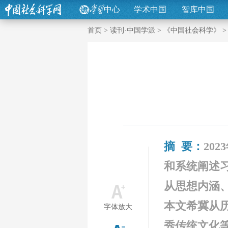
中心
学术中国
智库中国
首页
>
读刊·中国学派
>
《中国社会科学》
摘 要：
20
和系统阐述
从思想内涵
本文希冀从
字体放大
秀传统文化