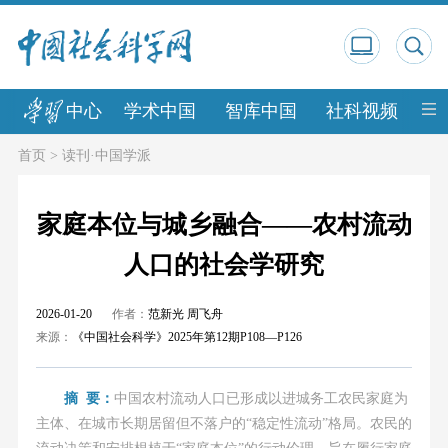
中心
学术中国
智库中国
社科视频
中
首页
>
读刊·中国学派
家庭本位与城乡融合——农村流动
人口的社会学研究
2026-01-20
作者：
范新光 周飞舟
来源：
《中国社会科学》2025年第12期P108—P126
摘 要：
中国农村流动人口已形成以进城务工农民家庭为
主体、在城市长期居留但不落户的“稳定性流动”格局。农民的
流动决策和安排根植于“家庭本位”的行动伦理，旨在履行家庭