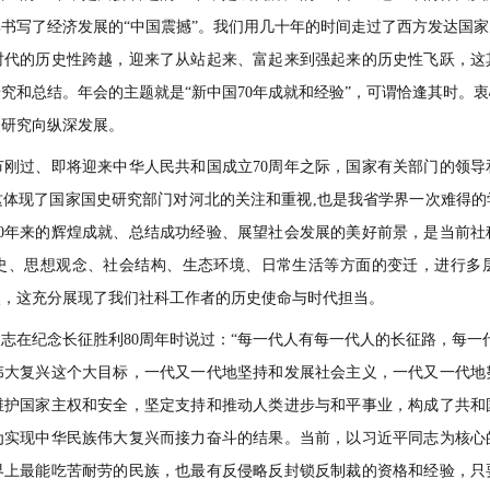
书写了经济发展的“中国震撼”。我们用几十年的时间走过了西方发达国
时代的历史性跨越，迎来了从站起来、富起来到强起来的历史性飞跃，这
究和总结。年会的主题就是“新中国70年成就和经验”，可谓恰逢其时。
史研究向纵深发展。
过、即将迎来中华人民共和国成立70周年之际，国家有关部门的领导
这体现了国家国史研究部门对河北的关注和重视,也是我省学界一次难得的
70年来的辉煌成就、总结成功经验、展望社会发展的美好前景，是当前
历史、思想观念、社会结构、生态环境、日常生活等方面的变迁，进行多
点，这充分展现了我们社科工作者的历史使命与时代担当。
在纪念长征胜利80周年时说过：“每一代人有每一代人的长征路，每一代
族伟大复兴这个大目标，一代又一代地坚持和发展社会主义，一代又一代地
维护国家主权和安全，坚定支持和推动人类进步与和平事业，构成了共和
为实现中华民族伟大复兴而接力奋斗的结果。当前，以习近平同志为核心
界上最能吃苦耐劳的民族，也最有反侵略反封锁反制裁的资格和经验，只