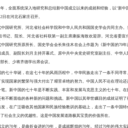
，全面系统深入地研究和总结新中国成立以来的成就和经验，以“新中国
至22日在河北石家庄召开。
国研究所、河北省社会科学院和中华人民共和国国史学会共同主办。
组书记、院长、河北省社科联第一副主席康振海致欢迎辞。河北省委宣
中国研究所原所长、国史学会会长朱佳木在会上作题为《新中国的70年
组成员、副院长刘月主持开幕式。原中共中央党史研究室副主任、中华人
副部长、少将齐德学出席会议。
七十华诞，在这七十年的风雨历程中，中华民族走出了一条不同寻常
了实现国家的繁荣与强大付出了艰苦卓绝的努力。中国人民不论在理论还
一笔。新中国的七十年是不断实践、丰富和发展马克思主义的七十年。在
还有不断面临的各种新的问题和挑战。新中国以其举世瞩目的成就证明了
出发，在广泛吸收其他国家和民族经验教训的基础上，走出了一条中国特
明了社会主义的优越性。这是中国发展道路极其宝贵的价值所在。
70年，是曲折奋进的70年，是成就辉煌的70年。经过70年的伟大