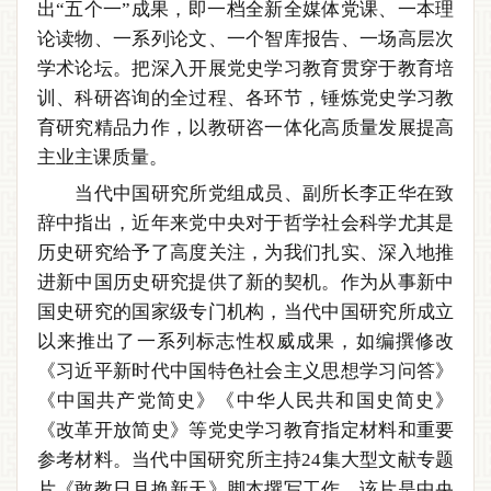
出“五个一”成果，即一档全新全媒体党课、一本理
论读物、一系列论文、一个智库报告、一场高层次
学术论坛。把深入开展党史学习教育贯穿于教育培
训、科研咨询的全过程、各环节，锤炼党史学习教
育研究精品力作，以教研咨一体化高质量发展提高
主业主课质量。
当代中国研究所党组成员、副所长李正华在致
辞中指出，近年来党中央对于哲学社会科学尤其是
历史研究给予了高度关注，为我们扎实、深入地推
进新中国历史研究提供了新的契机。作为从事新中
国史研究的国家级专门机构，当代中国研究所成立
以来推出了一系列标志性权威成果，如编撰修改
《习近平新时代中国特色社会主义思想学习问答》
《中国共产党简史》《中华人民共和国史简史》
《改革开放简史》等党史学习教育指定材料和重要
参考材料。当代中国研究所主持24集大型文献专题
片《敢教日月换新天》脚本撰写工作。该片是中央