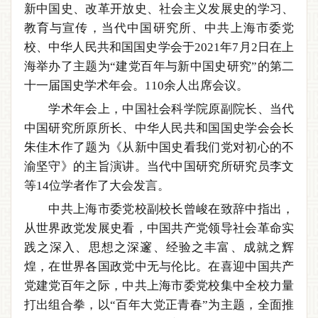
新中国史、改革开放史、社会主义发展史的学习、
教育与宣传，当代中国研究所、中共上海市委党
校、中华人民共和国国史学会于2021年7月2日在上
海举办了主题为“建党百年与新中国史研究”的第二
十一届国史学术年会。110余人出席会议。
学术年会上，中国社会科学院原副院长、当代
中国研究所原所长、中华人民共和国国史学会会长
朱佳木作了题为《从新中国史看我们党对初心的不
渝坚守》的主旨演讲。当代中国研究所研究员李文
等14位学者作了大会发言。
中共上海市委党校副校长曾峻在致辞中指出，
从世界政党发展史看，中国共产党领导社会革命实
践之深入、思想之深邃、经验之丰富、成就之辉
煌，在世界各国政党中无与伦比。在喜迎中国共产
党建党百年之际，中共上海市委党校集中全校力量
打出组合拳，以“百年大党正青春”为主题，全面推