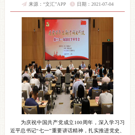
来源：“文汇”APP
日期：2021-07-04
为庆祝中国共产党成立100周年，深入学习习
近平总书记“七一”重要讲话精神，扎实推进党史、