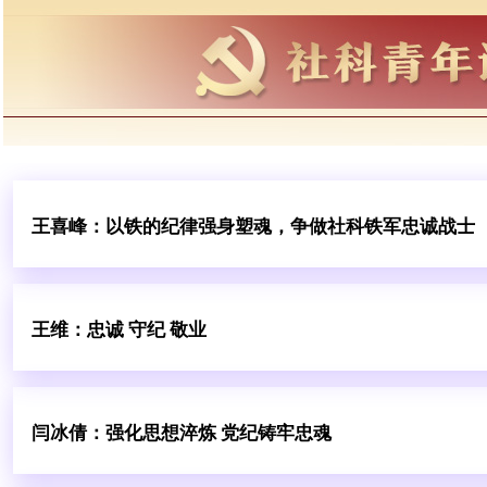
王喜峰：以铁的纪律强身塑魂，争做社科铁军忠诚战士
王维：忠诚 守纪 敬业
闫冰倩：强化思想淬炼 党纪铸牢忠魂