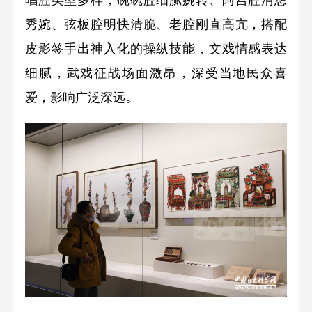
唱腔类型多样，碗碗腔细腻婉转、阿宫腔清悠
秀婉、弦板腔明快清脆、老腔刚直高亢，搭配
皮影签手出神入化的操纵技能，文戏情感表达
细腻，武戏征战场面激昂，深受当地民众喜
爱，影响广泛深远。