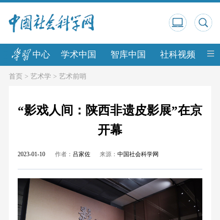
中心
学术中国
智库中国
社科视频
中
首页
>
艺术学
>
艺术前哨
“影戏人间：陕西非遗皮影展”在京
开幕
2023-01-10
作者：
吕家佐
来源：
中国社会科学网