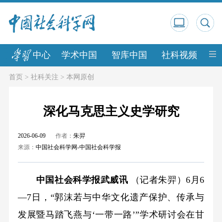
中心
学术中国
智库中国
社科视频
中
首页
>
社科关注
>
本网原创
深化马克思主义史学研究
2026-06-09
作者：
朱羿
来源：
中国社会科学网-中国社会科学报
中国社会科学报武威讯
（记者朱羿）6月6
—7日，“郭沫若与中华文化遗产保护、传承与
发展暨马踏飞燕与‘一带一路’”学术研讨会在甘