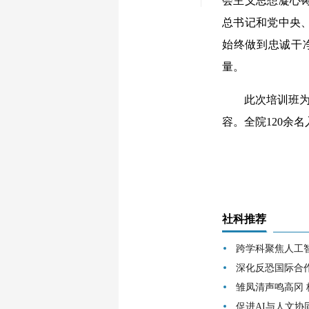
会主义思想凝心
总书记和党中央
始终做到忠诚干
量。
此次培训班为期
容。全院120余
社科推荐
跨学科聚焦人工
深化反恐国际合
雏凤清声鸣高冈
促进AI与人文协