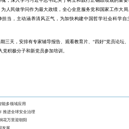
铸魂
，深入学习
习近平总书记关于树立和践行正确政绩观的重要
、为人民做学问作为最大政绩
，全心全意服务党和国家工作大局
净担当，主动涵养清风正气，为加快构建中国哲学社会科学自
三天，安排有专家辅导报告、观看教育片、“四好”党员论坛、
名入党积极分子和新党员参加培训。
智能多领域应用
作 推进全球安全治理
 桐花万里迎朝阳
同发展