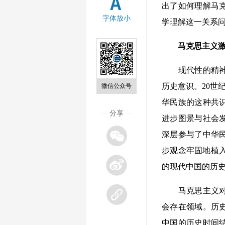
出了如何理解马
字体放小
学理解这一关系
马克思主义激活
现代性的精神内
历史意识。20世
微信公众号
华民族的这种共
—
分享
—
进步图景与社会
深层参与了中华
步观念牢固地植入
的现代中国的历
马克思主义对中
会存在领域。历
中国的历史时间